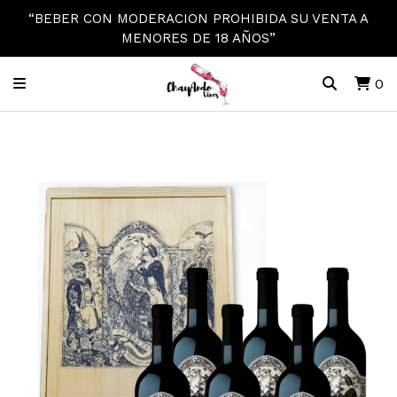
“BEBER CON MODERACION PROHIBIDA SU VENTA A
MENORES DE 18 AÑOS”
0